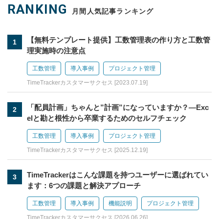
RANKING
月間人気記事ランキング
【無料テンプレート提供】工数管理表の作り方と工数管
1
理実施時の注意点
工数管理
導入事例
プロジェクト管理
TimeTrackerカスタマーサクセス [2023.07.19]
「配員計画」ちゃんと”計画”になっていますか？—Exc
2
elと勘と根性から卒業するためのセルフチェック
工数管理
導入事例
プロジェクト管理
TimeTrackerカスタマーサクセス [2025.12.19]
TimeTrackerはこんな課題を持つユーザーに選ばれてい
3
ます：6つの課題と解決アプローチ
工数管理
導入事例
機能説明
プロジェクト管理
TimeTrackerカスタマーサクセス [2026.06.26]