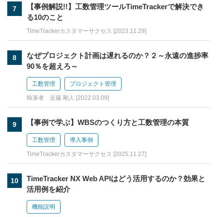
【事例解説!!】工数管理ツールTimeTrackerで解決でき
7
る10のこと
TimeTrackerカスタマーサクセス [2023.11.29]
なぜプロジェクト計画は遅れるのか？２～永遠の進捗率
8
90％を超えろ～
工数管理
プロジェクト管理
執筆者 近藤 剛人 [2022.03.09]
【事例で学ぶ】WBSのつくり方と工数管理の本質
9
工数管理
導入事例
TimeTrackerカスタマーサクセス [2025.11.27]
TimeTracker NX Web APIはどう活用するのか？効果と
10
活用例を紹介
機能説明