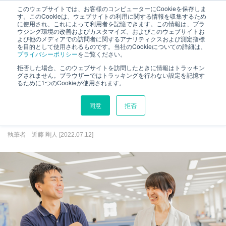
このウェブサイトでは、お客様のコンピューターにCookieを保存しま
す。このCookieは、ウェブサイトの利用に関する情報を収集するため
に使用され、これによって利用者を記憶できます。この情報は、ブラ
ウジング環境の改善およびカスタマイズ、およびこのウェブサイトお
よび他のメディアでの訪問者に関するアナリティクスおよび測定指標
を目的として使用されるものです。当社のCookieについての詳細は、
プライバシーポリシー
をご覧ください。
拒否した場合、このウェブサイトを訪問したときに情報はトラッキン
【ユーザー事例】TimeTracker NXとBIツール
工数管理
グされません。ブラウザーではトラッキングを行わない設定を記憶す
るために1つのCookieが使用されます。
Domoとの連携で、データの可視化を高め、経
営資源にする
プロジェクト管理
同意
拒否
工数管理
導入事例
課題・不具合・要求
執筆者 近藤 剛人 [2022.07.12]
導入事例
TimeTracker NX について
利用規約
運営会社
個人情報保護方針